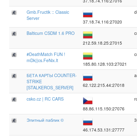
37.18.74.116:27016
Gmb.Fructik :: Classic
d
Server
37.18.74.116:27020
Balticum CSDM 1.6 PRO
c
212.59.18.25:27015
#DeathMatch FUN !
c
mDk||cs.FeNix.lt
185.80.128.103:27021
БЕТА КАРТЫ COUNTER-
a
STRIKE
62.122.215.44:27018
[STALKEROS_SERVER]
csko.cz | RC CARS
r
88.86.115.150:27076
Элитный паблик ©
3
46.174.53.131:27777