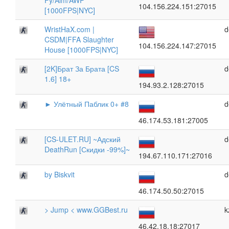
Fy/Aim/AWP
104.156.224.151:27015
[1000FPS|NYC]
WristHaX.com |
d
CSDM|FFA Slaughter
104.156.224.147:27015
House [1000FPS|NYC]
[2K]Брат За Брата [CS
d
1.6] 18+
194.93.2.128:27015
► Улётный Паблик 0+ #8
d
46.174.53.181:27005
[CS-ULET.RU] ~Адский
d
DeathRun [Скидки -99%]~
194.67.110.171:27016
by Biskvit
d
46.174.50.50:27015
> Jump < www.GGBest.ru
k
46.42.18.18:27017