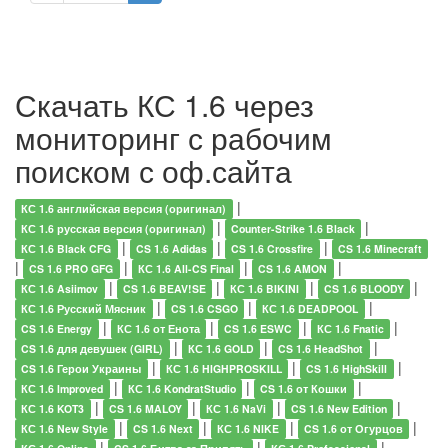
Скачать КС 1.6 через
мониторинг с рабочим
поиском с оф.сайта
|
КС 1.6 английская версия (оригинал)
|
|
КС 1.6 русская версия (оригинал)
Counter-Strike 1.6 Black
|
|
|
КС 1.6 Black CFG
CS 1.6 Adidas
CS 1.6 Crossfire
CS 1.6 Minecraft
|
|
|
|
CS 1.6 PRO GFG
КС 1.6 All-CS Final
CS 1.6 AMON
|
|
|
|
КС 1.6 Asiimov
CS 1.6 BEAV!SE
КС 1.6 BIKINI
CS 1.6 BLOODY
|
|
|
КС 1.6 Русский Мясник
CS 1.6 CSGO
КС 1.6 DEADPOOL
|
|
|
|
CS 1.6 Energy
КС 1.6 от Енота
CS 1.6 ESWC
КС 1.6 Fnatic
|
|
|
CS 1.6 для девушек (GIRL)
КС 1.6 GOLD
CS 1.6 HeadShot
|
|
|
CS 1.6 Герои Украины
КС 1.6 HIGHPROSKILL
CS 1.6 HighSkill
|
|
|
КС 1.6 Improved
КС 1.6 KondratStudio
CS 1.6 от Кошки
|
|
|
|
КС 1.6 KOT3
CS 1.6 MALOY
КС 1.6 NaVi
CS 1.6 New Edition
|
|
|
|
КС 1.6 New Style
CS 1.6 Next
КС 1.6 NIKE
CS 1.6 от Огурцов
|
|
|