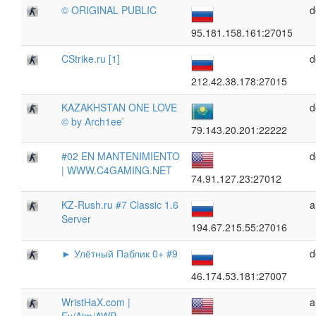
© ORIGINAL PUBLIC
d
95.181.158.161:27015
CStrike.ru [1]
d
212.42.38.178:27015
KAZAKHSTAN ONE LOVE
d
© by Arch1ee`
79.143.20.201:22222
#02 EN MANTENIMIENTO
d
| WWW.C4GAMING.NET
74.91.127.23:27012
KZ-Rush.ru #7 Classic 1.6
a
Server
194.67.215.55:27016
► Улётный Паблик 0+ #9
d
46.174.53.181:27007
WristHaX.com |
a