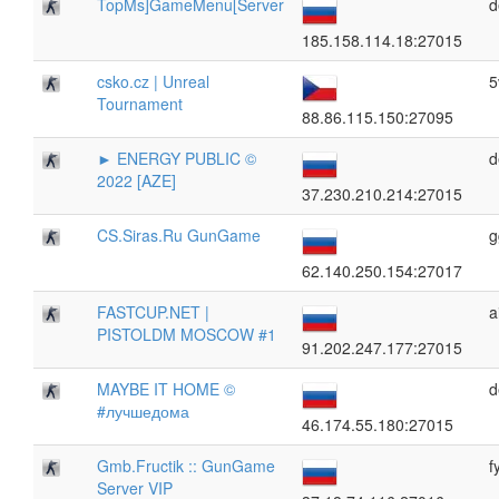
TopMs]GameMenu[Server
d
185.158.114.18:27015
csko.cz | Unreal
5
Tournament
88.86.115.150:27095
► ENERGY PUBLIC ©
d
2022 [AZE]
37.230.210.214:27015
CS.Siras.Ru GunGame
g
62.140.250.154:27017
FASTCUP.NET |
a
PISTOLDM MOSCOW #1
91.202.247.177:27015
MAYBE IT HOME ©
d
#лучшедома
46.174.55.180:27015
Gmb.Fructik :: GunGame
f
Server VIP