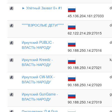
► Улётный Захват 0+ #1
d
45.136.204.161:27033
*****ВЗРОСЛЫЕ ДЕТИ*****
d
62.122.214.29:27015
Иркутский PUBLIC -
d
ВЛАСТЬ НАРОДУ
90.188.250.14:27016
Иркутский Kreedz -
k
ВЛАСТЬ НАРОДУ
90.188.250.14:27021
Иркутский CW-MIX -
d
ВЛАСТЬ НАРОДУ
90.188.250.14:27020
Иркутский GunGame -
g
ВЛАСТЬ НАРОДУ
90.188.250.14:27019
Пистолетики :D # Gun
g