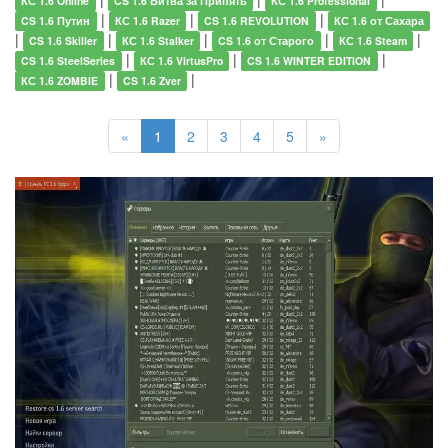
КС 1.6 Online
CS 1.6 Битва за Припять
КС 1.6 Professional
|
|
|
CS 1.6 Путин
КС 1.6 Razer
CS 1.6 REVOLUTION
КС 1.6 от Сахара
|
|
|
|
|
CS 1.6 Skiller
КС 1.6 Stalker
CS 1.6 от Старого
КС 1.6 Steam
|
|
|
CS 1.6 SteelSeries
КС 1.6 VirtusPro
CS 1.6 WINTER EDITION
|
|
КС 1.6 ZOMBIE
CS 1.6 Zver
«
1
2
3
4
5
»