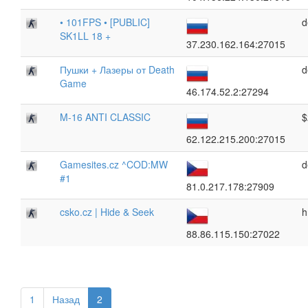
• 101FPS • [PUBLIC]
d
SK1LL 18 +
37.230.162.164:27015
Пушки + Лазеры от Death
d
Game
46.174.52.2:27294
M-16 ANTI CLASSIC
$
62.122.215.200:27015
Gamesites.cz ^COD:MW
d
#1
81.0.217.178:27909
csko.cz | Hide & Seek
h
88.86.115.150:27022
1
Назад
2