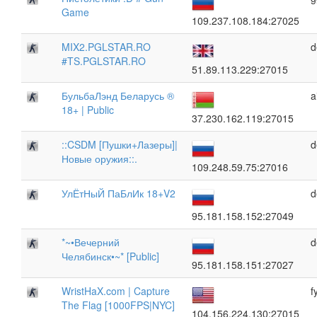
Game
109.237.108.184:27025
MIX2.PGLSTAR.RO
d
#TS.PGLSTAR.RO
51.89.113.229:27015
БульбаЛэнд Беларусь ®
a
18+ | Public
37.230.162.119:27015
::CSDM [Пушки+Лазеры]|
d
Новые оружия::.
109.248.59.75:27016
УлЁтНыЙ ПаБлИк 18+V2
d
95.181.158.152:27049
*~•Вечерний
d
Челябинск•~* [Public]
95.181.158.151:27027
WristHaX.com | Capture
f
The Flag [1000FPS|NYC]
104.156.224.130:27015