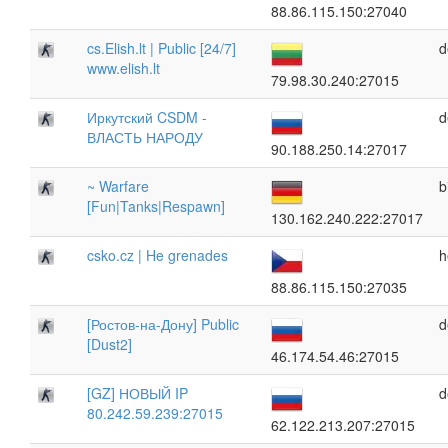
88.86.115.150:27040
cs.Elish.lt | Public [24/7]
d
www.elish.lt
79.98.30.240:27015
Иркутский CSDM -
d
ВЛАСТЬ НАРОДУ
90.188.250.14:27017
~ Warfare
b
[Fun|Tanks|Respawn]
130.162.240.222:27017
csko.cz | He grenades
h
88.86.115.150:27035
[Ростов-на-Дону] Public
d
[Dust2]
46.174.54.46:27015
[GZ] НОВЫЙ IP
d
80.242.59.239:27015
62.122.213.207:27015