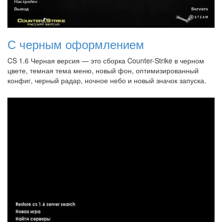
С черным оформлением
CS 1.6 Черная версия — это сборка Counter-Strike в черном
цвете, темная тема меню, новый фон, оптимизированный
конфиг, черный радар, ночное небо и новый значок запуска.