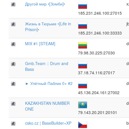
Другой мир •[Зомби]•
x
185.231.246.100:27015
Жизнь в Тюрьме •[Life in
j
Prison]•
185.231.246.100:33333
MIX #1 [STEAM]
d
79.98.30.225:27030
Gmb.Team :: Drum and
d
Bass
37.18.74.116:27017
► Улётный Паблик 0+ #2
d
45.136.204.161:27002
KAZAKHSTAN NUMBER
d
ONE
79.143.20.201:20101
csko.cz | BaseBuilder+XP
b