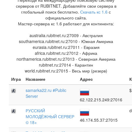
Переходи на международную поисковую систему
серверов от RUBITNET. Добавляйте свои сервера в
глобальный поиск бесплатно.
Скачать кс 1.6
с
официального сайта.
Мастер-сервера кс 1.6 работают для континента:
australia.rubitnet.ru:27009 - Австралия
southamerica.rubitnet.ru:27010 - Южная Америка
eurasia.rubitnet.ru:27011 - Евразия
africa.rubitnet.ru:27012 - Африка
northamerica.rubitnet.ru:27013 - Северная Америка
rubitnet.ru:27014 - Карантин
world.rubitnet.ru:27015 - Весь мир (резерв)
Игра
Название
Адрес
К
samarka22.ru #Public
$
Server
62.122.215.249:27016
РУССКИЙ
d
МОЛОДЁЖНЫЙ СЕРВЕР
46.174.55.37:27015
© 18+