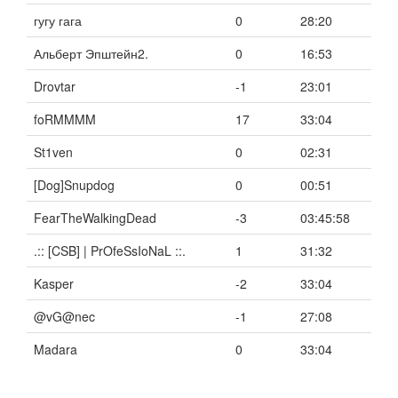
гугу гага
0
28:20
Альберт Эпштейн2.
0
16:53
Drovtar
-1
23:01
foRMMMM
17
33:04
St1ven
0
02:31
[Dog]Snupdog
0
00:51
FearTheWalkingDead
-3
03:45:58
.:: [CSB] | PrOfeSsIoNaL ::.
1
31:32
Kasper
-2
33:04
@vG@nec
-1
27:08
Madara
0
33:04