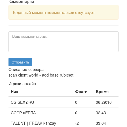
Комментарии
В данный момент комментарьев отсутсвует
Описание сервера
scan client world - add base rubitnet
Игроки онлайн
Ник
Фраги
Время
CS-SEXY.RU
0
06:29:10
СССР нЕРПА
0
32:43
TALENT | FREAK k1nzay
-2
33:04