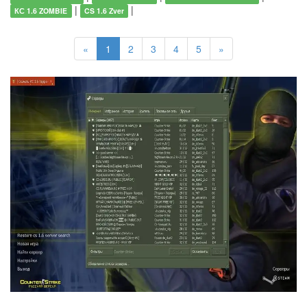
|
|
КС 1.6 ZOMBIE
CS 1.6 Zver
«
1
2
3
4
5
»