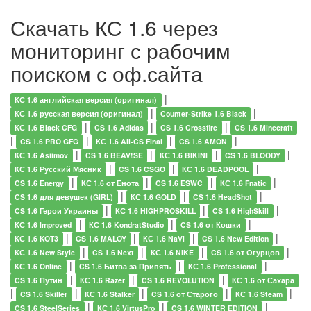
Скачать КС 1.6 через
мониторинг с рабочим
поиском с оф.сайта
|
КС 1.6 английская версия (оригинал)
|
|
КС 1.6 русская версия (оригинал)
Counter-Strike 1.6 Black
|
|
|
КС 1.6 Black CFG
CS 1.6 Adidas
CS 1.6 Crossfire
CS 1.6 Minecraft
|
|
|
|
CS 1.6 PRO GFG
КС 1.6 All-CS Final
CS 1.6 AMON
|
|
|
|
КС 1.6 Asiimov
CS 1.6 BEAV!SE
КС 1.6 BIKINI
CS 1.6 BLOODY
|
|
|
КС 1.6 Русский Мясник
CS 1.6 CSGO
КС 1.6 DEADPOOL
|
|
|
|
CS 1.6 Energy
КС 1.6 от Енота
CS 1.6 ESWC
КС 1.6 Fnatic
|
|
|
CS 1.6 для девушек (GIRL)
КС 1.6 GOLD
CS 1.6 HeadShot
|
|
|
CS 1.6 Герои Украины
КС 1.6 HIGHPROSKILL
CS 1.6 HighSkill
|
|
|
КС 1.6 Improved
КС 1.6 KondratStudio
CS 1.6 от Кошки
|
|
|
|
КС 1.6 KOT3
CS 1.6 MALOY
КС 1.6 NaVi
CS 1.6 New Edition
|
|
|
|
КС 1.6 New Style
CS 1.6 Next
КС 1.6 NIKE
CS 1.6 от Огурцов
|
|
|
КС 1.6 Online
CS 1.6 Битва за Припять
КС 1.6 Professional
|
|
|
CS 1.6 Путин
КС 1.6 Razer
CS 1.6 REVOLUTION
КС 1.6 от Сахара
|
|
|
|
|
CS 1.6 Skiller
КС 1.6 Stalker
CS 1.6 от Старого
КС 1.6 Steam
|
|
|
CS 1.6 SteelSeries
КС 1.6 VirtusPro
CS 1.6 WINTER EDITION