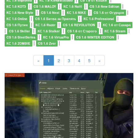
КС 1.6 Improved
КС 1.6 KondratStudio
CS 1.6 от Кошки
|
|
|
|
КС 1.6 KOT3
CS 1.6 MALOY
КС 1.6 NaVi
CS 1.6 New Edition
|
|
|
|
КС 1.6 New Style
CS 1.6 Next
КС 1.6 NIKE
CS 1.6 от Огурцов
|
|
|
КС 1.6 Online
CS 1.6 Битва за Припять
КС 1.6 Professional
|
|
|
CS 1.6 Путин
КС 1.6 Razer
CS 1.6 REVOLUTION
КС 1.6 от Сахара
|
|
|
|
|
CS 1.6 Skiller
КС 1.6 Stalker
CS 1.6 от Старого
КС 1.6 Steam
|
|
|
CS 1.6 SteelSeries
КС 1.6 VirtusPro
CS 1.6 WINTER EDITION
|
|
КС 1.6 ZOMBIE
CS 1.6 Zver
«
1
2
3
4
5
»