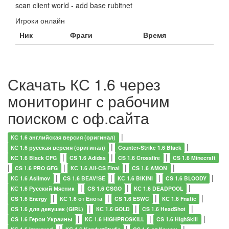
scan client world - add base rubitnet
Игроки онлайн
Ник
Фраги
Время
Скачать КС 1.6 через
мониторинг с рабочим
поиском с оф.сайта
|
КС 1.6 английская версия (оригинал)
|
|
КС 1.6 русская версия (оригинал)
Counter-Strike 1.6 Black
|
|
|
КС 1.6 Black CFG
CS 1.6 Adidas
CS 1.6 Crossfire
CS 1.6 Minecraft
|
|
|
|
CS 1.6 PRO GFG
КС 1.6 All-CS Final
CS 1.6 AMON
|
|
|
|
КС 1.6 Asiimov
CS 1.6 BEAV!SE
КС 1.6 BIKINI
CS 1.6 BLOODY
|
|
|
КС 1.6 Русский Мясник
CS 1.6 CSGO
КС 1.6 DEADPOOL
|
|
|
|
CS 1.6 Energy
КС 1.6 от Енота
CS 1.6 ESWC
КС 1.6 Fnatic
|
|
|
CS 1.6 для девушек (GIRL)
КС 1.6 GOLD
CS 1.6 HeadShot
|
|
|
CS 1.6 Герои Украины
КС 1.6 HIGHPROSKILL
CS 1.6 HighSkill
|
|
|