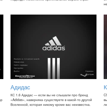
не
Адидас
К
и
КС 1.6 Адидас — если вы не слышали про бренд
CS
ор
«Adidas», наверняка существуете в какой-то другой
в
Вселенной, которая никому кроме вас неизвестна.
ли