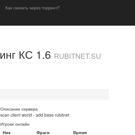
Как скачать через торрент?
инг КС 1.6
RUBITNET.SU
Описание сервера
scan client world - add base rubitnet
Игроки онлайн
Ник
Фраги
Время