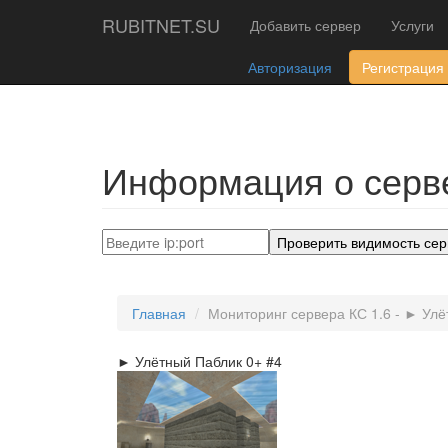
RUBITNET.SU
Добавить сервер
Услуги
Авторизация
Регистрация
Информация о серве
Проверить видимость сер
Главная
Мониторинг сервера КС 1.6 - ► Улё
► Улётный Паблик 0+ #4