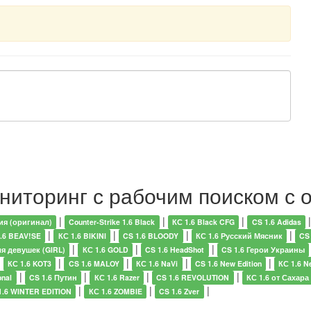
ониторинг с рабочим поиском с 
|
|
|
ия (оригинал)
Counter-Strike 1.6 Black
КС 1.6 Black CFG
CS 1.6 Adidas
|
|
|
|
.6 BEAV!SE
КС 1.6 BIKINI
CS 1.6 BLOODY
КС 1.6 Русский Мясник
CS
|
|
|
ля девушек (GIRL)
КС 1.6 GOLD
CS 1.6 HeadShot
CS 1.6 Герои Украины
|
|
|
|
|
КС 1.6 KOT3
CS 1.6 MALOY
КС 1.6 NaVi
CS 1.6 New Edition
КС 1.6 N
|
|
|
|
onal
CS 1.6 Путин
КС 1.6 Razer
CS 1.6 REVOLUTION
КС 1.6 от Сахара
|
|
|
1.6 WINTER EDITION
КС 1.6 ZOMBIE
CS 1.6 Zver