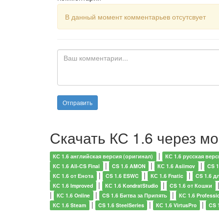
В данный момент комментарьев отсутсвует
Скачать КС 1.6 через м
|
КС 1.6 английская версия (оригинал)
КС 1.6 русская верс
|
|
|
КС 1.6 All-CS Final
CS 1.6 AMON
КС 1.6 Asiimov
CS 1
|
|
|
КС 1.6 от Енота
CS 1.6 ESWC
КС 1.6 Fnatic
CS 1.6 д
|
|
КС 1.6 Improved
КС 1.6 KondratStudio
CS 1.6 от Кошки
|
|
|
КС 1.6 Online
CS 1.6 Битва за Припять
КС 1.6 Professi
|
|
|
КС 1.6 Steam
CS 1.6 SteelSeries
КС 1.6 VirtusPro
CS 