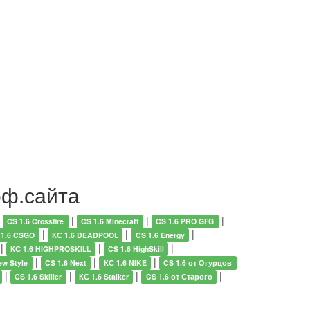
оф.сайта
|
|
|
|
CS 1.6 Crossfire
CS 1.6 Minecraft
CS 1.6 PRO GFG
|
|
|
 1.6 CSGO
КС 1.6 DEADPOOL
CS 1.6 Energy
|
|
|
КС 1.6 HIGHPROSKILL
CS 1.6 HighSkill
|
|
|
ew Style
CS 1.6 Next
КС 1.6 NIKE
CS 1.6 от Огурцов
|
|
|
|
CS 1.6 Skiller
КС 1.6 Stalker
CS 1.6 от Старого