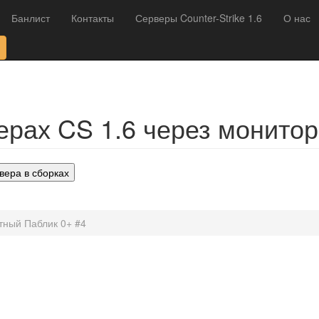
Банлист
Контакты
Серверы Counter-Strike 1.6
О нас
рах CS 1.6 через монитор
вера в сборках
тный Паблик 0+ #4