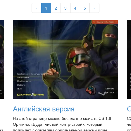
«
1
2
3
4
5
»
Английская версия
С
На этой странице можно бесплатно скачать CS 1.6
CS
Оригинал.Будет чистый контр-страйк, который
ч
ез
подойдёт любителям оригинальной версии игры.
о