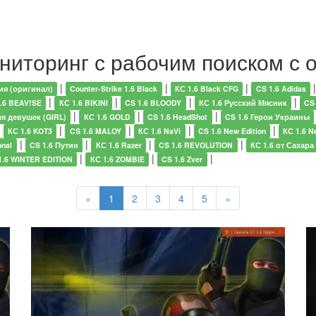
ониторинг с рабочим поиском с 
|
|
|
ия (оригинал)
Counter-Strike 1.6 Black
КС 1.6 Black CFG
CS 1.6 Adidas
|
|
|
|
.6 BEAV!SE
КС 1.6 BIKINI
CS 1.6 BLOODY
КС 1.6 Русский Мясник
CS
|
|
|
ля девушек (GIRL)
КС 1.6 GOLD
CS 1.6 HeadShot
CS 1.6 Герои Украины
|
|
|
|
|
КС 1.6 KOT3
CS 1.6 MALOY
КС 1.6 NaVi
CS 1.6 New Edition
КС 1.6 N
|
|
|
|
onal
CS 1.6 Путин
КС 1.6 Razer
CS 1.6 REVOLUTION
КС 1.6 от Сахара
|
|
|
1.6 WINTER EDITION
КС 1.6 ZOMBIE
CS 1.6 Zver
«
1
2
3
4
5
»