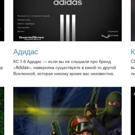
Адидас
К
и
КС 1.6 Адидас — если вы не слышали про бренд
CS
ор
«Adidas», наверняка существуете в какой-то другой
в
Вселенной, которая никому кроме вас неизвестна.
ли