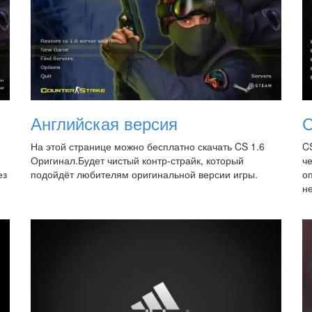
Английская версия
С
На этой странице можно бесплатно скачать CS 1.6
CS
Оригинал.Будет чистый контр-страйк, который
ч
ез
подойдёт любителям оригинальной версии игры.
о
не