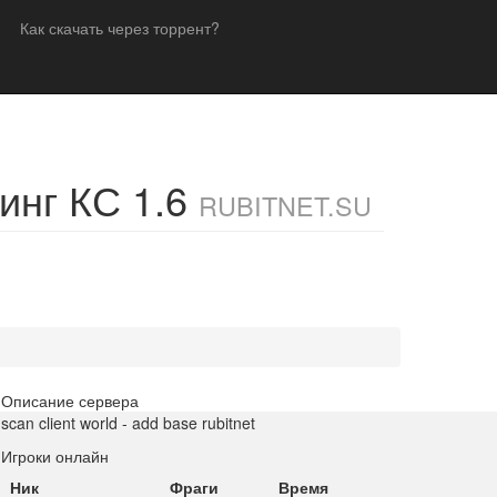
Как скачать через торрент?
инг КС 1.6
RUBITNET.SU
Описание сервера
scan client world - add base rubitnet
Игроки онлайн
Ник
Фраги
Время