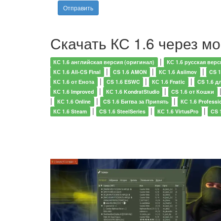
Скачать КС 1.6 через м
|
КС 1.6 английская версия (оригинал)
КС 1.6 русская верс
|
|
|
КС 1.6 All-CS Final
CS 1.6 AMON
КС 1.6 Asiimov
CS 1
|
|
|
КС 1.6 от Енота
CS 1.6 ESWC
КС 1.6 Fnatic
CS 1.6 д
|
|
КС 1.6 Improved
КС 1.6 KondratStudio
CS 1.6 от Кошки
|
|
|
КС 1.6 Online
CS 1.6 Битва за Припять
КС 1.6 Professi
|
|
|
КС 1.6 Steam
CS 1.6 SteelSeries
КС 1.6 VirtusPro
CS 