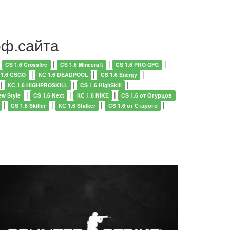
оф.сайта
|
|
|
|
CS 1.6 Crossfire
CS 1.6 Minecraft
CS 1.6 PRO GFG
|
|
|
 1.6 CSGO
КС 1.6 DEADPOOL
CS 1.6 Energy
|
|
|
КС 1.6 HIGHPROSKILL
CS 1.6 HighSkill
|
|
|
ew Style
CS 1.6 Next
КС 1.6 NIKE
CS 1.6 от Огурцов
|
|
|
|
CS 1.6 Skiller
КС 1.6 Stalker
CS 1.6 от Старого