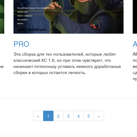
PRO
A
Эта сборка для тех пользователей, которые любят
Al
классический КС 1.6, но при этом чувствуют, что
п
ом
начинают потихоньку уставать немного доработаные
в
сборки в которых остается легкость.
сд
п
«
1
2
3
4
5
»