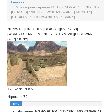
Главная
Мониторинг сервера КС 1.6 - NGNW.PL [ONLY DD2]
[CLASSIC][SVIP 23-8][WSKRZESZANIE][MONETY]
[STEAM VIP][LOSOWANIE SVIP][SKINY]
NGNW.PL [ONLY DD2][CLASSIC][SVIP 23-8]
[WSKRZESZANIE][MONETY][STEAM VIP][LOSOWANIE
SVIP][SKINY]
Карта: de_dust2
Игроки: 4/32
13%
Название:
NGNW.PL [ONLY DD2][CLASSIC][SVIP 23-