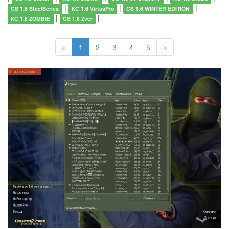
|
|
|
CS 1.6 SteelSeries
КС 1.6 VirtusPro
CS 1.6 WINTER EDITION
|
|
КС 1.6 ZOMBIE
CS 1.6 Zver
«
1
2
3
4
5
»