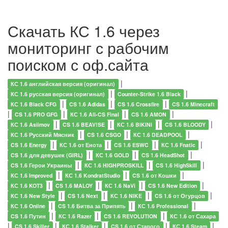
Скачать КС 1.6 через
мониторинг с рабочим
поиском с оф.сайта
|
КС 1.6 английская версия (оригинал)
|
|
КС 1.6 русская версия (оригинал)
Counter-Strike 1.6 Black
|
|
|
КС 1.6 Black CFG
CS 1.6 Adidas
CS 1.6 Crossfire
CS 1.6 Minecraft
|
|
|
|
CS 1.6 PRO GFG
КС 1.6 All-CS Final
CS 1.6 AMON
|
|
|
|
КС 1.6 Asiimov
CS 1.6 BEAV!SE
КС 1.6 BIKINI
CS 1.6 BLOODY
|
|
|
КС 1.6 Русский Мясник
CS 1.6 CSGO
КС 1.6 DEADPOOL
|
|
|
|
CS 1.6 Energy
КС 1.6 от Енота
CS 1.6 ESWC
КС 1.6 Fnatic
|
|
|
CS 1.6 для девушек (GIRL)
КС 1.6 GOLD
CS 1.6 HeadShot
|
|
|
CS 1.6 Герои Украины
КС 1.6 HIGHPROSKILL
CS 1.6 HighSkill
|
|
|
КС 1.6 Improved
КС 1.6 KondratStudio
CS 1.6 от Кошки
|
|
|
|
КС 1.6 KOT3
CS 1.6 MALOY
КС 1.6 NaVi
CS 1.6 New Edition
|
|
|
|
КС 1.6 New Style
CS 1.6 Next
КС 1.6 NIKE
CS 1.6 от Огурцов
|
|
|
КС 1.6 Online
CS 1.6 Битва за Припять
КС 1.6 Professional
|
|
|
CS 1.6 Путин
КС 1.6 Razer
CS 1.6 REVOLUTION
КС 1.6 от Сахара
|
|
|
|
|
CS 1.6 Skiller
КС 1.6 Stalker
CS 1.6 от Старого
КС 1.6 Steam