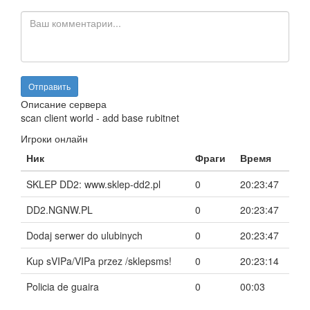
Описание сервера
scan client world - add base rubitnet
Игроки онлайн
Ник
Фраги
Время
SKLEP DD2: www.sklep-dd2.pl
0
20:23:47
DD2.NGNW.PL
0
20:23:47
Dodaj serwer do ulubinych
0
20:23:47
Kup sVIPa/VIPa przez /sklepsms!
0
20:23:14
Policia de guaira
0
00:03