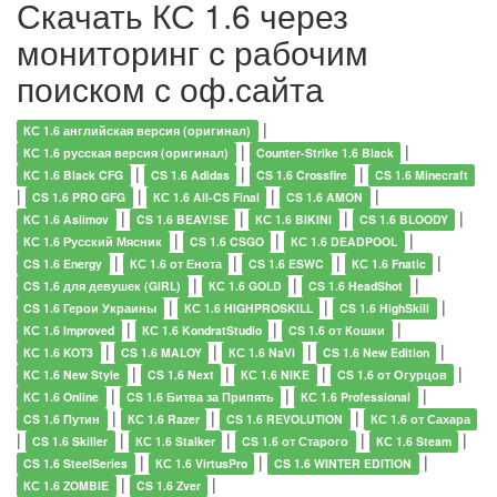
Скачать КС 1.6 через
мониторинг с рабочим
поиском с оф.сайта
|
КС 1.6 английская версия (оригинал)
|
|
КС 1.6 русская версия (оригинал)
Counter-Strike 1.6 Black
|
|
|
КС 1.6 Black CFG
CS 1.6 Adidas
CS 1.6 Crossfire
CS 1.6 Minecraft
|
|
|
|
CS 1.6 PRO GFG
КС 1.6 All-CS Final
CS 1.6 AMON
|
|
|
|
КС 1.6 Asiimov
CS 1.6 BEAV!SE
КС 1.6 BIKINI
CS 1.6 BLOODY
|
|
|
КС 1.6 Русский Мясник
CS 1.6 CSGO
КС 1.6 DEADPOOL
|
|
|
|
CS 1.6 Energy
КС 1.6 от Енота
CS 1.6 ESWC
КС 1.6 Fnatic
|
|
|
CS 1.6 для девушек (GIRL)
КС 1.6 GOLD
CS 1.6 HeadShot
|
|
|
CS 1.6 Герои Украины
КС 1.6 HIGHPROSKILL
CS 1.6 HighSkill
|
|
|
КС 1.6 Improved
КС 1.6 KondratStudio
CS 1.6 от Кошки
|
|
|
|
КС 1.6 KOT3
CS 1.6 MALOY
КС 1.6 NaVi
CS 1.6 New Edition
|
|
|
|
КС 1.6 New Style
CS 1.6 Next
КС 1.6 NIKE
CS 1.6 от Огурцов
|
|
|
КС 1.6 Online
CS 1.6 Битва за Припять
КС 1.6 Professional
|
|
|
CS 1.6 Путин
КС 1.6 Razer
CS 1.6 REVOLUTION
КС 1.6 от Сахара
|
|
|
|
|
CS 1.6 Skiller
КС 1.6 Stalker
CS 1.6 от Старого
КС 1.6 Steam
|
|
|
CS 1.6 SteelSeries
КС 1.6 VirtusPro
CS 1.6 WINTER EDITION
|
|
КС 1.6 ZOMBIE
CS 1.6 Zver