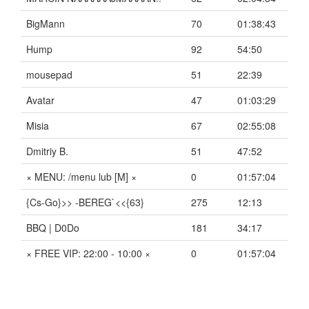
BigMann
70
01:38:43
Hump
92
54:50
mousepad
51
22:39
Avatar
47
01:03:29
Misia
67
02:55:08
Dmitriy B.
51
47:52
× MENU: /menu lub [M] ×
0
01:57:04
{Cs-Go}>> -BEREG`<<{63}
275
12:13
BBQ | D0Do
181
34:17
× FREE VIP: 22:00 - 10:00 ×
0
01:57:04