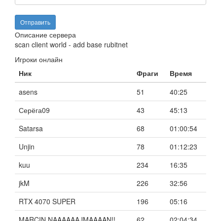
Описание сервера
scan client world - add base rubitnet
Игроки онлайн
Ник
Фраги
Время
asens
51
40:25
Серёга09
43
45:13
Satarsa
68
01:00:54
Unjin
78
01:12:23
kuu
234
16:35
jkM
226
32:56
RTX 4070 SUPER
196
05:16
MARCIN NAAAAAAJMAAAAN!!
62
02:04:34