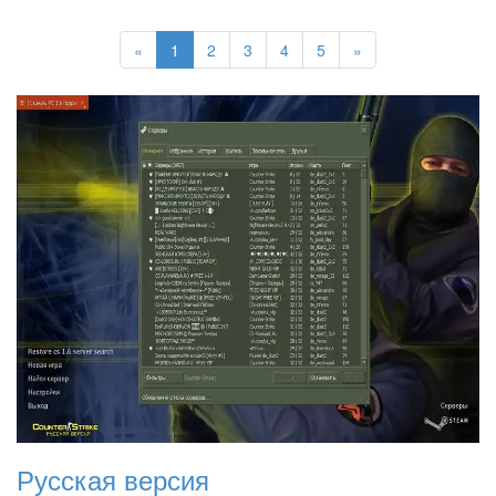
«
1
2
3
4
5
»
Русская версия