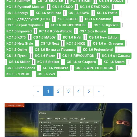
|
|
|
|
КС 1.6 Asiimov
CS 1.6 BEAV!SE
КС 1.6 BIKINI
CS 1.6 BLOODY
|
|
|
КС 1.6 Русский Мясник
CS 1.6 CSGO
КС 1.6 DEADPOOL
|
|
|
|
CS 1.6 Energy
КС 1.6 от Енота
CS 1.6 ESWC
КС 1.6 Fnatic
|
|
|
CS 1.6 для девушек (GIRL)
КС 1.6 GOLD
CS 1.6 HeadShot
|
|
|
CS 1.6 Герои Украины
КС 1.6 HIGHPROSKILL
CS 1.6 HighSkill
|
|
|
КС 1.6 Improved
КС 1.6 KondratStudio
CS 1.6 от Кошки
|
|
|
|
КС 1.6 KOT3
CS 1.6 MALOY
КС 1.6 NaVi
CS 1.6 New Edition
|
|
|
|
КС 1.6 New Style
CS 1.6 Next
КС 1.6 NIKE
CS 1.6 от Огурцов
|
|
|
КС 1.6 Online
CS 1.6 Битва за Припять
КС 1.6 Professional
|
|
|
CS 1.6 Путин
КС 1.6 Razer
CS 1.6 REVOLUTION
КС 1.6 от Сахара
|
|
|
|
|
CS 1.6 Skiller
КС 1.6 Stalker
CS 1.6 от Старого
КС 1.6 Steam
|
|
|
CS 1.6 SteelSeries
КС 1.6 VirtusPro
CS 1.6 WINTER EDITION
|
|
КС 1.6 ZOMBIE
CS 1.6 Zver
«
1
2
3
4
5
»