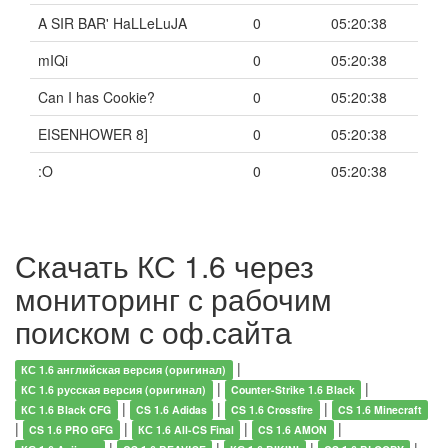
A SIR BAR' HaLLeLuJA
0
05:20:38
mIQi
0
05:20:38
Can I has Cookie?
0
05:20:38
EISENHOWER 8]
0
05:20:38
:O
0
05:20:38
Скачать КС 1.6 через
мониторинг с рабочим
поиском с оф.сайта
|
КС 1.6 английская версия (оригинал)
|
|
КС 1.6 русская версия (оригинал)
Counter-Strike 1.6 Black
|
|
|
КС 1.6 Black CFG
CS 1.6 Adidas
CS 1.6 Crossfire
CS 1.6 Minecraft
|
|
|
|
CS 1.6 PRO GFG
КС 1.6 All-CS Final
CS 1.6 AMON