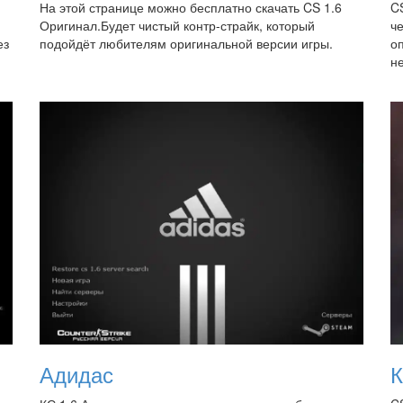
На этой странице можно бесплатно скачать CS 1.6
CS
Оригинал.Будет чистый контр-страйк, который
ч
ез
подойдёт любителям оригинальной версии игры.
о
не
Адидас
К