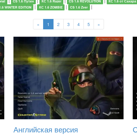
|
|
|
|
onal
CS 1.6 Путин
КС 1.6 Razer
CS 1.6 REVOLUTION
КС 1.6 от Сахара
|
|
|
1.6 WINTER EDITION
КС 1.6 ZOMBIE
CS 1.6 Zver
«
1
2
3
4
5
»
Английская версия
С