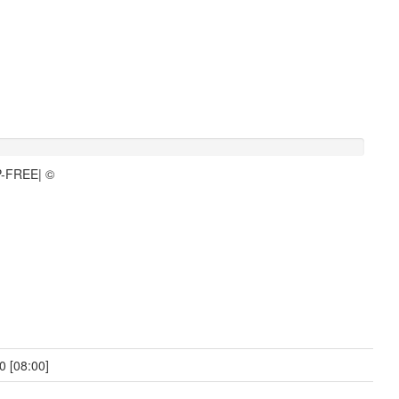
P-FREE| ©
0 [08:00]