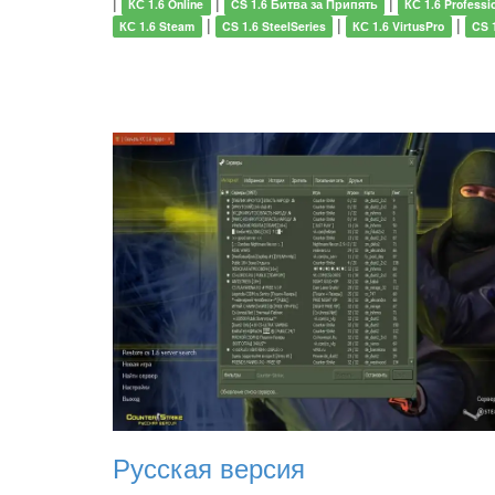
|
|
|
КС 1.6 Online
CS 1.6 Битва за Припять
КС 1.6 Professi
|
|
|
КС 1.6 Steam
CS 1.6 SteelSeries
КС 1.6 VirtusPro
CS 
Русская версия