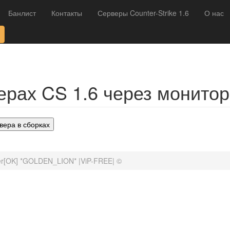
Банлист
Контакты
Серверы Counter-Strike 1.6
О нас
рах CS 1.6 через монитор
вера в сборках
er[OK] *GOLDEN_LION* |ViP-FREE| ©