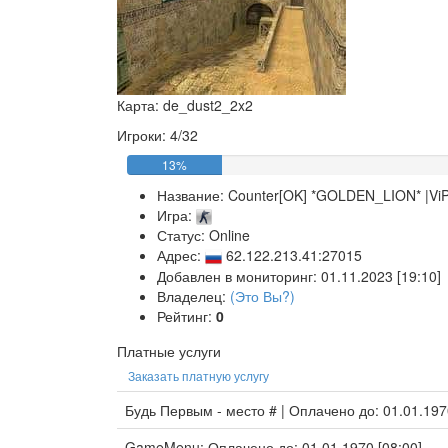
Карта: de_dust2_2x2
Игроки: 4/32
13%
Название:
Counter[OK] *GOLDEN_LION* |Vi
Игра:
Статус: Online
Адрес:
62.122.213.41:27015
Добавлен в мониторинг: 01.11.2023 [19:10]
Владелец:
(Это Вы?)
Рейтинг:
0
Платные услуги
Заказать платную услугу
Будь Первым - место # | Оплачено до: 01.01.197
GameMenu: Оплачено до: 01.01.1970 [08:00]