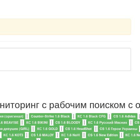
ониторинг с рабочим поиском с 
|
|
|
ия (оригинал)
Counter-Strike 1.6 Black
КС 1.6 Black CFG
CS 1.6 Adidas
|
|
|
|
.6 BEAV!SE
КС 1.6 BIKINI
CS 1.6 BLOODY
КС 1.6 Русский Мясник
CS
|
|
|
ля девушек (GIRL)
КС 1.6 GOLD
CS 1.6 HeadShot
CS 1.6 Герои Украины
|
|
|
|
|
КС 1.6 KOT3
CS 1.6 MALOY
КС 1.6 NaVi
CS 1.6 New Edition
КС 1.6 N