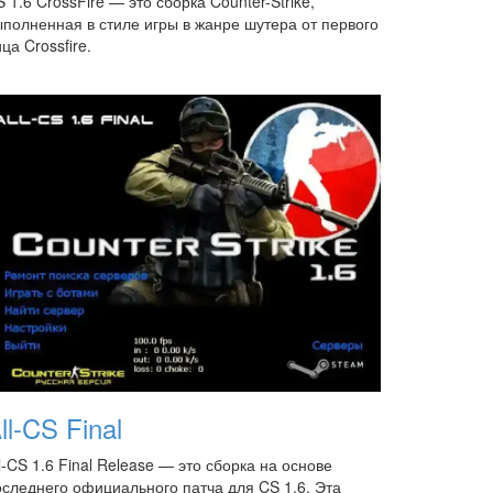
 1.6 CrossFire — это сборка Counter-Strike,
ыполненная в стиле игры в жанре шутера от первого
ца Crossfire.
ll-CS Final
l-CS 1.6 Final Release — это сборка на основе
оследнего официального патча для CS 1.6. Эта