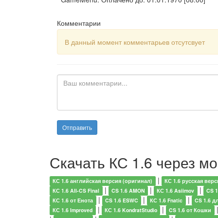
Комментарии
В данный момент комментарьев отсутсвует
Скачать КС 1.6 через м
|
КС 1.6 английская версия (оригинал)
КС 1.6 русская верс
|
|
|
КС 1.6 All-CS Final
CS 1.6 AMON
КС 1.6 Asiimov
CS 1
|
|
|
КС 1.6 от Енота
CS 1.6 ESWC
КС 1.6 Fnatic
CS 1.6 д
|
|
КС 1.6 Improved
КС 1.6 KondratStudio
CS 1.6 от Кошки