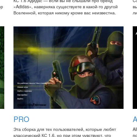
и
КС 1.6 Адидас — если вы не слышали про бренд
CS
ор
«Adidas», наверняка существуете в какой-то другой
в
Вселенной, которая никому кроме вас неизвестна.
ли
PRO
A
Эта сборка для тех пользователей, которые любят
Al
классический КС 1.6, но при этом чувствуют, что
п