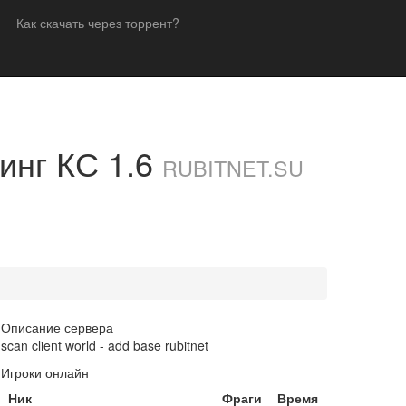
Как скачать через торрент?
инг КС 1.6
RUBITNET.SU
Описание сервера
scan client world - add base rubitnet
Игроки онлайн
Ник
Фраги
Время