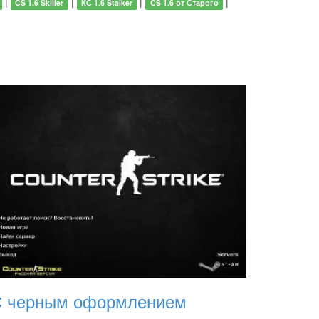
|
|
|
|
CS 1.6 Skiller
КС 1.6 Stalker
CS 1.6 от Старого
 черным оформлением