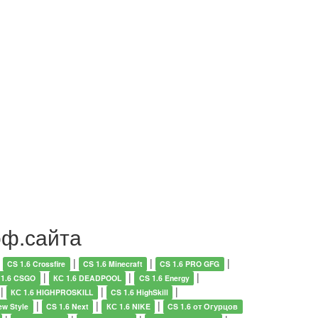
оф.сайта
|
|
|
|
CS 1.6 Crossfire
CS 1.6 Minecraft
CS 1.6 PRO GFG
|
|
|
 1.6 CSGO
КС 1.6 DEADPOOL
CS 1.6 Energy
|
|
|
КС 1.6 HIGHPROSKILL
CS 1.6 HighSkill
|
|
|
ew Style
CS 1.6 Next
КС 1.6 NIKE
CS 1.6 от Огурцов