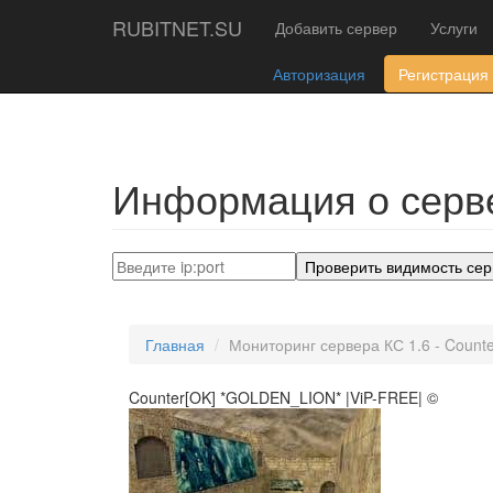
RUBITNET.SU
Добавить сервер
Услуги
Авторизация
Регистрация
Информация о серве
Проверить видимость сер
Главная
Мониторинг сервера КС 1.6 - Count
Counter[OK] *GOLDEN_LION* |ViP-FREE| ©