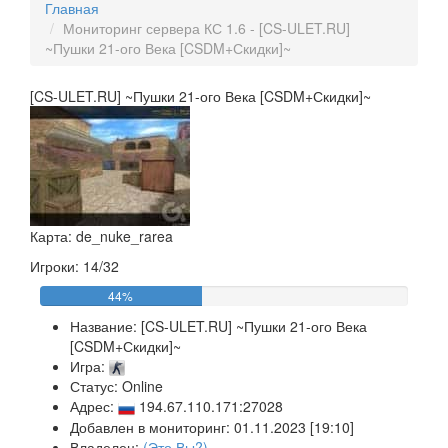
Главная
Мониторинг сервера КС 1.6 - [CS-ULET.RU]
~Пушки 21-ого Века [CSDM+Скидки]~
[CS-ULET.RU] ~Пушки 21-ого Века [CSDM+Скидки]~
Карта: de_nuke_rarea
Игроки: 14/32
44%
Название:
[CS-ULET.RU] ~Пушки 21-ого Века
[CSDM+Скидки]~
Игра:
Статус: Online
Адрес:
194.67.110.171:27028
Добавлен в мониторинг: 01.11.2023 [19:10]
Владелец:
(Это Вы?)