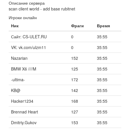
Описание сервера
scan client world - add base rubitnet
Игроки онлайн
Ник
Фраги
Время
Сайт: CS-ULET.RU
0
35:55
VK: vk.com/ulzm11
0
35:55
Nazarian
152
35:55
BMW X6 ////M
125
35:55
-ultima-
172
35:55
KB@
142
35:55
Hacker1234
168
35:55
Brennad Heart
127
35:55
Dmitriy.Gukov
153
35:55