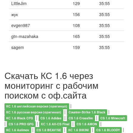
LittleJim
129
35:55
жук
156
35:55
evgen987
108
35:55
gtn-mazahaka
165
35:55
sagem
159
35:55
Скачать КС 1.6 через
мониторинг с рабочим
поиском с оф.сайта
|
КС 1.6 английская версия (оригинал)
|
|
КС 1.6 русская версия (оригинал)
Counter-Strike 1.6 Black
|
|
|
КС 1.6 Black CFG
CS 1.6 Adidas
CS 1.6 Crossfire
CS 1.6 Minecraft
|
|
|
|
CS 1.6 PRO GFG
КС 1.6 All-CS Final
CS 1.6 AMON
|
|
|
|
КС 1.6 Asiimov
CS 1.6 BEAV!SE
КС 1.6 BIKINI
CS 1.6 BLOODY