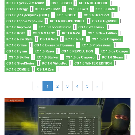
|
|
|
КС 1.6 Русский Мясник
CS 1.6 CSGO
КС 1.6 DEADPOOL
|
|
|
|
CS 1.6 Energy
КС 1.6 от Енота
CS 1.6 ESWC
КС 1.6 Fnatic
|
|
|
CS 1.6 для девушек (GIRL)
КС 1.6 GOLD
CS 1.6 HeadShot
|
|
|
CS 1.6 Герои Украины
КС 1.6 HIGHPROSKILL
CS 1.6 HighSkill
|
|
|
КС 1.6 Improved
КС 1.6 KondratStudio
CS 1.6 от Кошки
|
|
|
|
КС 1.6 KOT3
CS 1.6 MALOY
КС 1.6 NaVi
CS 1.6 New Edition
|
|
|
|
КС 1.6 New Style
CS 1.6 Next
КС 1.6 NIKE
CS 1.6 от Огурцов
|
|
|
КС 1.6 Online
CS 1.6 Битва за Припять
КС 1.6 Professional
|
|
|
CS 1.6 Путин
КС 1.6 Razer
CS 1.6 REVOLUTION
КС 1.6 от Сахара
|
|
|
|
|
CS 1.6 Skiller
КС 1.6 Stalker
CS 1.6 от Старого
КС 1.6 Steam
|
|
|
CS 1.6 SteelSeries
КС 1.6 VirtusPro
CS 1.6 WINTER EDITION
|
|
КС 1.6 ZOMBIE
CS 1.6 Zver
«
1
2
3
4
5
»