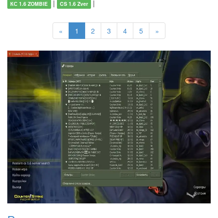
|
|
КС 1.6 ZOMBIE
CS 1.6 Zver
«
1
2
3
4
5
»