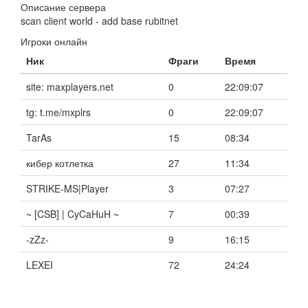
Описание сервера
scan client world - add base rubitnet
Игроки онлайн
Ник
Фраги
Время
site: maxplayers.net
0
22:09:07
tg: t.me/mxplrs
0
22:09:07
TarAs
15
08:34
кибер котлетка
27
11:34
STRIKE-MS|Player
3
07:27
~ [CSB] | CyCaHuH ~
7
00:39
-zZz-
9
16:15
LEXEI
72
24:24