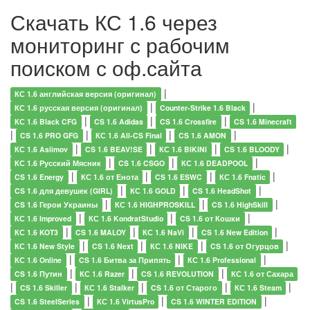
Скачать КС 1.6 через
мониторинг с рабочим
поиском с оф.сайта
|
КС 1.6 английская версия (оригинал)
|
|
КС 1.6 русская версия (оригинал)
Counter-Strike 1.6 Black
|
|
|
КС 1.6 Black CFG
CS 1.6 Adidas
CS 1.6 Crossfire
CS 1.6 Minecraft
|
|
|
|
CS 1.6 PRO GFG
КС 1.6 All-CS Final
CS 1.6 AMON
|
|
|
|
КС 1.6 Asiimov
CS 1.6 BEAV!SE
КС 1.6 BIKINI
CS 1.6 BLOODY
|
|
|
КС 1.6 Русский Мясник
CS 1.6 CSGO
КС 1.6 DEADPOOL
|
|
|
|
CS 1.6 Energy
КС 1.6 от Енота
CS 1.6 ESWC
КС 1.6 Fnatic
|
|
|
CS 1.6 для девушек (GIRL)
КС 1.6 GOLD
CS 1.6 HeadShot
|
|
|
CS 1.6 Герои Украины
КС 1.6 HIGHPROSKILL
CS 1.6 HighSkill
|
|
|
КС 1.6 Improved
КС 1.6 KondratStudio
CS 1.6 от Кошки
|
|
|
|
КС 1.6 KOT3
CS 1.6 MALOY
КС 1.6 NaVi
CS 1.6 New Edition
|
|
|
|
КС 1.6 New Style
CS 1.6 Next
КС 1.6 NIKE
CS 1.6 от Огурцов
|
|
|
КС 1.6 Online
CS 1.6 Битва за Припять
КС 1.6 Professional
|
|
|
CS 1.6 Путин
КС 1.6 Razer
CS 1.6 REVOLUTION
КС 1.6 от Сахара
|
|
|
|
|
CS 1.6 Skiller
КС 1.6 Stalker
CS 1.6 от Старого
КС 1.6 Steam
|
|
|
CS 1.6 SteelSeries
КС 1.6 VirtusPro
CS 1.6 WINTER EDITION