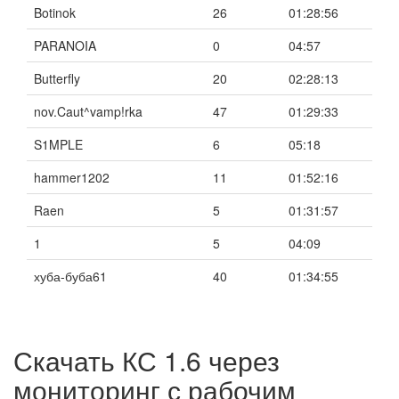
Botinok
26
01:28:56
PARANOIA
0
04:57
Butterfly
20
02:28:13
nov.Caut^vamp!rka
47
01:29:33
S1MPLE
6
05:18
hammer1202
11
01:52:16
Raen
5
01:31:57
1
5
04:09
хуба-буба61
40
01:34:55
Скачать КС 1.6 через
мониторинг с рабочим