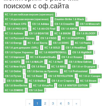
поиском с оф.сайта
|
КС 1.6 английская версия (оригинал)
|
|
КС 1.6 русская версия (оригинал)
Counter-Strike 1.6 Black
|
|
|
КС 1.6 Black CFG
CS 1.6 Adidas
CS 1.6 Crossfire
CS 1.6 Minecraft
|
|
|
|
CS 1.6 PRO GFG
КС 1.6 All-CS Final
CS 1.6 AMON
|
|
|
|
КС 1.6 Asiimov
CS 1.6 BEAV!SE
КС 1.6 BIKINI
CS 1.6 BLOODY
|
|
|
КС 1.6 Русский Мясник
CS 1.6 CSGO
КС 1.6 DEADPOOL
|
|
|
|
CS 1.6 Energy
КС 1.6 от Енота
CS 1.6 ESWC
КС 1.6 Fnatic
|
|
|
CS 1.6 для девушек (GIRL)
КС 1.6 GOLD
CS 1.6 HeadShot
|
|
|
CS 1.6 Герои Украины
КС 1.6 HIGHPROSKILL
CS 1.6 HighSkill
|
|
|
КС 1.6 Improved
КС 1.6 KondratStudio
CS 1.6 от Кошки
|
|
|
|
КС 1.6 KOT3
CS 1.6 MALOY
КС 1.6 NaVi
CS 1.6 New Edition
|
|
|
|
КС 1.6 New Style
CS 1.6 Next
КС 1.6 NIKE
CS 1.6 от Огурцов
|
|
|
КС 1.6 Online
CS 1.6 Битва за Припять
КС 1.6 Professional
|
|
|
CS 1.6 Путин
КС 1.6 Razer
CS 1.6 REVOLUTION
КС 1.6 от Сахара
|
|
|
|
|
CS 1.6 Skiller
КС 1.6 Stalker
CS 1.6 от Старого
КС 1.6 Steam
|
|
|
CS 1.6 SteelSeries
КС 1.6 VirtusPro
CS 1.6 WINTER EDITION
|
|
КС 1.6 ZOMBIE
CS 1.6 Zver
«
1
2
3
4
5
»