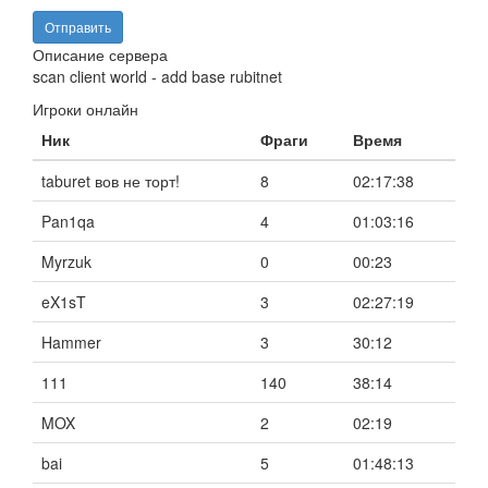
Описание сервера
scan client world - add base rubitnet
Игроки онлайн
Ник
Фраги
Время
taburet вов не торт!
8
02:17:38
Pan1qa
4
01:03:16
Myrzuk
0
00:23
eX1sT
3
02:27:19
Hammer
3
30:12
111
140
38:14
MOX
2
02:19
bai
5
01:48:13