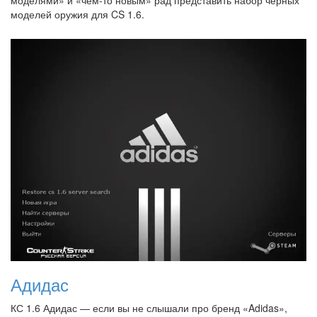
моделями» и «чем-то новым» рад представить набор чёрных
моделей оружия для CS 1.6.
Адидас
КС 1.6 Адидас — если вы не слышали про бренд «Adidas»,