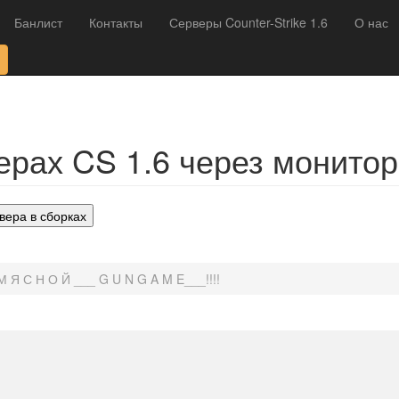
Банлист
Контакты
Серверы Counter-Strike 1.6
О нас
рах CS 1.6 через монитор
вера в сборках
_М Я С Н О Й ___ G U N G A M E___!!!!