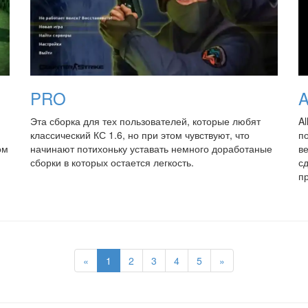
PRO
A
Эта сборка для тех пользователей, которые любят
Al
классический КС 1.6, но при этом чувствуют, что
п
ом
начинают потихоньку уставать немного доработаные
в
сборки в которых остается легкость.
сд
п
«
1
2
3
4
5
»