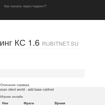
Как скачать через торрент?
инг КС 1.6
RUBITNET.SU
Описание сервера
scan client world - add base rubitnet
Игроки онлайн
Ник
Фраги
Время