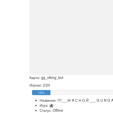
Карта: gg_viking_bot
Игроки: 2/20
10%
Название:
!!!!___М Я С Н О Й ___ G U N G A
Игра:
Статус: Offline