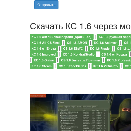
Скачать КС 1.6 через м
|
КС 1.6 английская версия (оригинал)
КС 1.6 русская верс
|
|
|
КС 1.6 All-CS Final
CS 1.6 AMON
КС 1.6 Asiimov
CS 1
|
|
|
КС 1.6 от Енота
CS 1.6 ESWC
КС 1.6 Fnatic
CS 1.6 д
|
|
КС 1.6 Improved
КС 1.6 KondratStudio
CS 1.6 от Кошки
|
|
|
КС 1.6 Online
CS 1.6 Битва за Припять
КС 1.6 Professi
|
|
|
КС 1.6 Steam
CS 1.6 SteelSeries
КС 1.6 VirtusPro
CS 