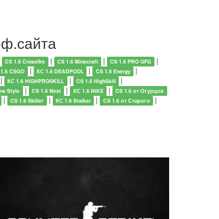
оф.сайта
|
|
|
|
CS 1.6 Crossfire
CS 1.6 Minecraft
CS 1.6 PRO GFG
|
|
|
 1.6 CSGO
КС 1.6 DEADPOOL
CS 1.6 Energy
|
|
|
КС 1.6 HIGHPROSKILL
CS 1.6 HighSkill
|
|
|
ew Style
CS 1.6 Next
КС 1.6 NIKE
CS 1.6 от Огурцов
|
|
|
|
CS 1.6 Skiller
КС 1.6 Stalker
CS 1.6 от Старого