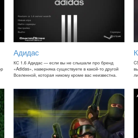
Адидас
К
и
КС 1.6 Адидас — если вы не слышали про бренд
CS
ор
«Adidas», наверняка существуете в какой-то другой
в
Вселенной, которая никому кроме вас неизвестна.
ли