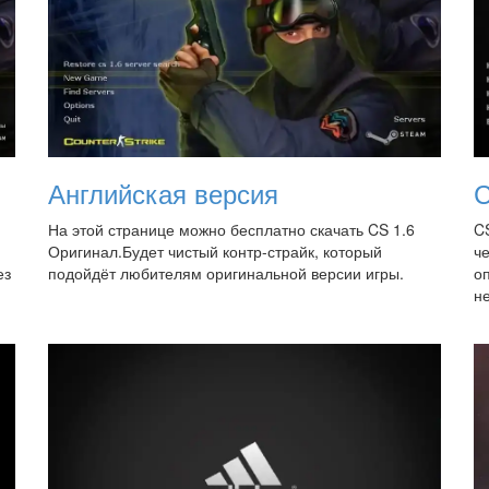
Английская версия
С
На этой странице можно бесплатно скачать CS 1.6
CS
Оригинал.Будет чистый контр-страйк, который
ч
ез
подойдёт любителям оригинальной версии игры.
о
не