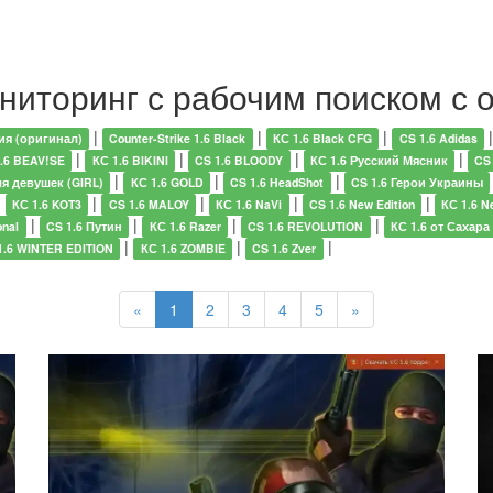
ониторинг с рабочим поиском с 
|
|
|
ия (оригинал)
Counter-Strike 1.6 Black
КС 1.6 Black CFG
CS 1.6 Adidas
|
|
|
|
.6 BEAV!SE
КС 1.6 BIKINI
CS 1.6 BLOODY
КС 1.6 Русский Мясник
CS
|
|
|
ля девушек (GIRL)
КС 1.6 GOLD
CS 1.6 HeadShot
CS 1.6 Герои Украины
|
|
|
|
|
КС 1.6 KOT3
CS 1.6 MALOY
КС 1.6 NaVi
CS 1.6 New Edition
КС 1.6 N
|
|
|
|
onal
CS 1.6 Путин
КС 1.6 Razer
CS 1.6 REVOLUTION
КС 1.6 от Сахара
|
|
|
1.6 WINTER EDITION
КС 1.6 ZOMBIE
CS 1.6 Zver
«
1
2
3
4
5
»