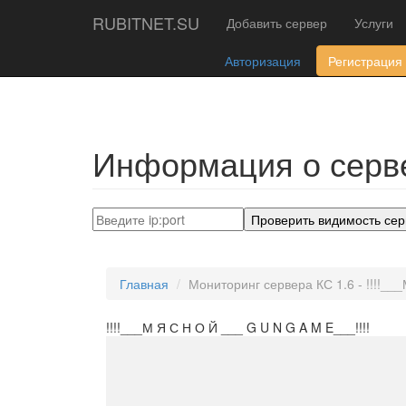
RUBITNET.SU
Добавить сервер
Услуги
Авторизация
Регистрация
Информация о серве
Проверить видимость сер
Главная
Мониторинг сервера КС 1.6 - !!!!__
!!!!___М Я С Н О Й ___ G U N G A M E___!!!!